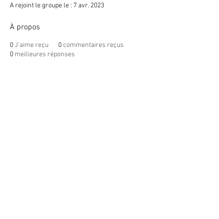
A rejoint le groupe le : 7 avr. 2023
À propos
0
J'aime reçu
0
commentaires reçus
0
meilleures réponses
© 2020 By SOCAR BENI
N
Licence SUZUKI Internationnal
AKPAKPA ENAGNON en face de
CLCAM RENE PLEVEN
TEL :
01 63 63 00 23
/
01 63 63 00
13
/
01 63 63 00 24