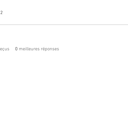
22
reçus
0
meilleures réponses