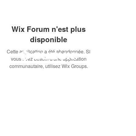
Wix Forum n'est plus
disponible
Cette application a été abandonnée. Si
vous avez besoin d'une application
communautaire, utilisez Wix Groups.
© 2020 By SOCAR BENI
N
Licence SUZUKI Internationnal
AKPAKPA ENAGNON en face de
CLCAM RENE PLEVEN
TEL :
01 63 63 00 23
/
01 63 63 00
13
/
01 63 63 00 24